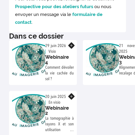
Prospective pour des ateliers futurs
ou nous
envoyer un message via le
formulaire de
contact
.
Dans ce dossier
En savoir plus
29 juin 2026
21 nove
Visio
2025
Webinaire
Webina
visio
4
3
Comment dévoiler
Alignem
la vie cachée du
recalage 
sol ?
En savoir plus
20 juin 2025
En visio
Webinaire
2
La tomographie à
rayons X et son
utilisation en