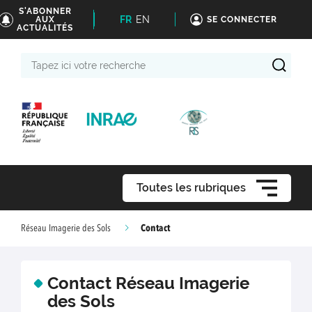
S'ABONNER
FR
EN
AUX
SE CONNECTER
ACTUALITÉS
Tapez
ici
votre
recherche
Toutes les rubriques
Contact
Réseau Imagerie des Sols
Contact Réseau Imagerie
des Sols